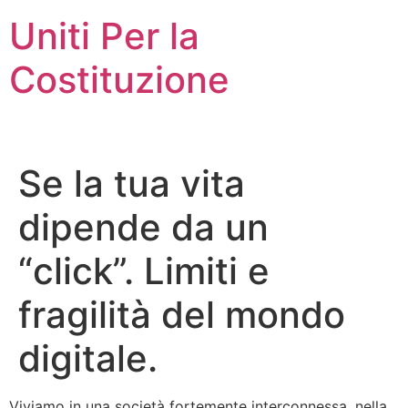
Vai
Uniti Per la
al
contenuto
Costituzione
Se la tua vita
dipende da un
“click”. Limiti e
fragilità del mondo
digitale.
Viviamo in una società fortemente interconnessa, nella